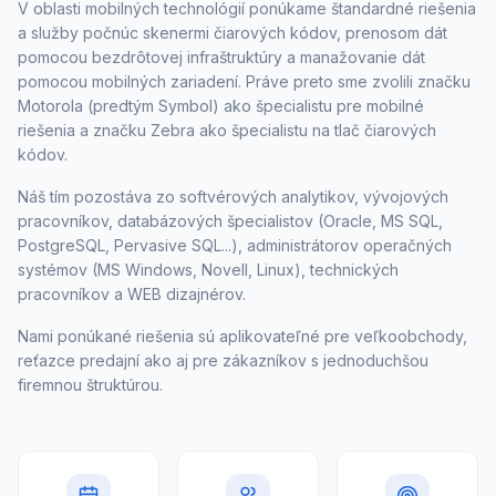
V oblasti mobilných technológií ponúkame štandardné riešenia
a služby počnúc skenermi čiarových kódov, prenosom dát
pomocou bezdrôtovej infraštruktúry a manažovanie dát
pomocou mobilných zariadení. Práve preto sme zvolili značku
Motorola (predtým Symbol) ako špecialistu pre mobilné
riešenia a značku Zebra ako špecialistu na tlač čiarových
kódov.
Náš tím pozostáva zo softvérových analytikov, vývojových
pracovníkov, databázových špecialistov (Oracle, MS SQL,
PostgreSQL, Pervasive SQL...), administrátorov operačných
systémov (MS Windows, Novell, Linux), technických
pracovníkov a WEB dizajnérov.
Nami ponúkané riešenia sú aplikovateľné pre veľkoobchody,
reťazce predajní ako aj pre zákazníkov s jednoduchšou
firemnou štruktúrou.