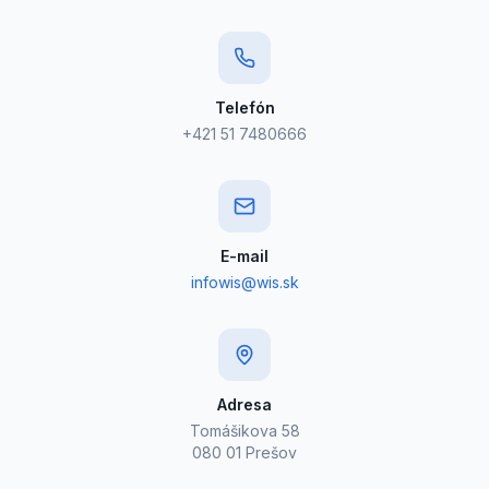
Telefón
+421 51 7480666
E-mail
infowis@wis.sk
Adresa
Tomášikova 58
080 01 Prešov