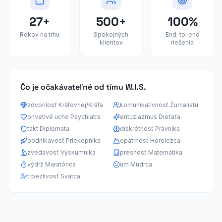
27+
500+
100%
Rokov na trhu
Spokojných
End-to-end
klientov
riešenia
Čo je očakávateľné od tímu W.I.S.
zdvorilosť Kráľovnej/Kráľa
komunikatívnosť Žurnalistu
prívetivé ucho Psychiatra
entuziazmus Dieťaťa
takt Diplomata
diskrétnosť Právnika
podnikavosť Priekopníka
opatrnosť Horolezca
zvedavosť Výskumníka
presnosť Matematika
výdrž Maratónca
um Mudrca
trpezlivosť Svätca